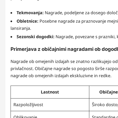
Tekmovanja:
Nagrade, podeljene za dosego določe
Obletnice:
Posebne nagrade za praznovanje mejniko
lansiranja.
Sezonski dogodki:
Nagrade, povezane s prazniki, 
Primerjava z običajnimi nagradami ob dogod
Nagrade ob omejenih izdajah se znatno razlikujejo od
privlačnost. Običajne nagrade so pogosto širše razpo
nagrade ob omejenih izdajah ekskluzivne in redke.
Lastnost
Običajne
Razpoložljivost
Široko dost
Oblikovanje
Standardne o