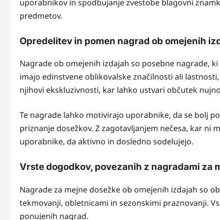
uporabnikov in spodbujanje zvestobe blagovni znamki 
predmetov.
Opredelitev in pomen nagrad ob omejenih iz
Nagrade ob omejenih izdajah so posebne nagrade, ki so
imajo edinstvene oblikovalske značilnosti ali lastnosti,
njihovi ekskluzivnosti, kar lahko ustvari občutek nujn
Te nagrade lahko motivirajo uporabnike, da se bolj pog
priznanje dosežkov. Z zagotavljanjem nečesa, kar ni
uporabnike, da aktivno in dosledno sodelujejo.
Vrste dogodkov, povezanih z nagradami za 
Nagrade za mejne dosežke ob omejenih izdajah so obi
tekmovanji, obletnicami in sezonskimi praznovanji. V
ponujenih nagrad.