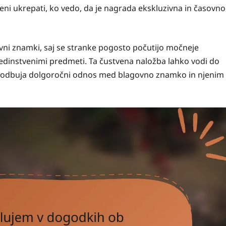
jeni ukrepati, ko vedo, da je nagrada ekskluzivna in časovno
vni znamki, saj se stranke pogosto počutijo močneje
 edinstvenimi predmeti. Ta čustvena naložba lahko vodi do
spodbuja dolgoročni odnos med blagovno znamko in njenim