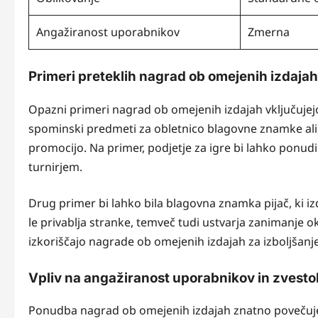
Angažiranost uporabnikov
Zmerna
Primeri preteklih nagrad ob omejenih izdajah
Opazni primeri nagrad ob omejenih izdajah vključujejo
spominski predmeti za obletnico blagovne znamke ali 
promocijo. Na primer, podjetje za igre bi lahko ponudi
turnirjem.
Drug primer bi lahko bila blagovna znamka pijač, ki 
le privablja stranke, temveč tudi ustvarja zanimanje 
izkoriščajo nagrade ob omejenih izdajah za izboljšanj
Vpliv na angažiranost uporabnikov in zvest
Ponudba nagrad ob omejenih izdajah znatno povečuje