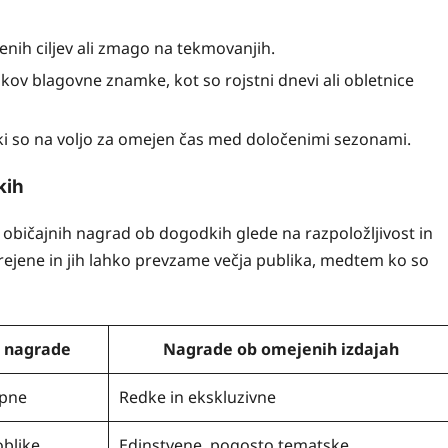
nih ciljev ali zmago na tekmovanjih.
v blagovne znamke, kot so rojstni dnevi ali obletnice
ki so na voljo za omejen čas med določenimi sezonami.
kih
 običajnih nagrad ob dogodkih glede na razpoložljivost in
rejene in jih lahko prevzame večja publika, medtem ko so
 nagrade
Nagrade ob omejenih izdajah
opne
Redke in ekskluzivne
blike
Edinstvene, pogosto tematske