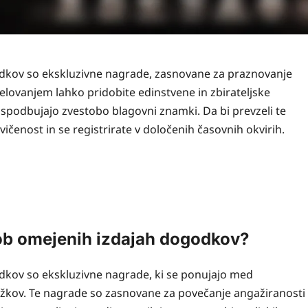
dkov so ekskluzivne nagrade, zasnovane za praznovanje
vanjem lahko pridobite edinstvene in zbirateljske
spodbujajo zvestobo blagovni znamki. Da bi prevzeli te
vičenost in se registrirate v določenih časovnih okvirih.
ob omejenih izdajah dogodkov?
kov so ekskluzivne nagrade, ki se ponujajo med
kov. Te nagrade so zasnovane za povečanje angažiranosti