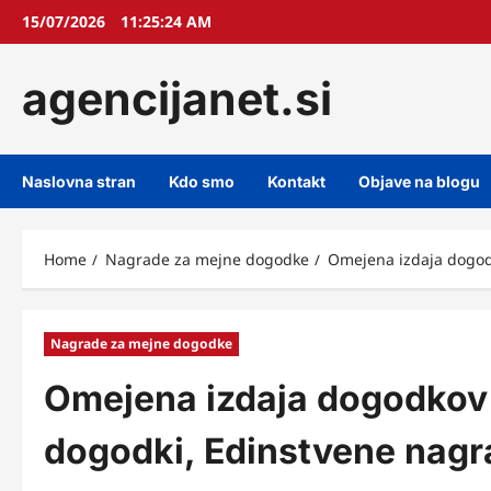
Skip
15/07/2026
11:25:25 AM
to
content
agencijanet.si
Naslovna stran
Kdo smo
Kontakt
Objave na blogu
Home
Nagrade za mejne dogodke
Omejena izdaja dogod
Nagrade za mejne dogodke
Omejena izdaja dogodkov
dogodki, Edinstvene nagr