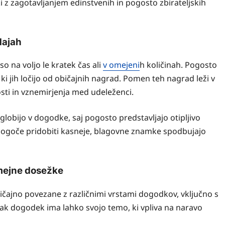
z zagotavljanjem edinstvenih in pogosto zbirateljskih
dajah
 na voljo le kratek čas ali
v omejeni
h količinah. Pogosto
 ki jih ločijo od običajnih nagrad. Pomen teh nagrad leži v
osti in vznemirjenja med udeleženci.
lobijo v dogodke, saj pogosto predstavljajo otipljivo
 mogoče pridobiti kasneje, blagovne znamke spodbujajo
mejne dosežke
čajno povezane z različnimi vrstami dogodkov, vključno s
sak dogodek ima lahko svojo temo, ki vpliva na naravo