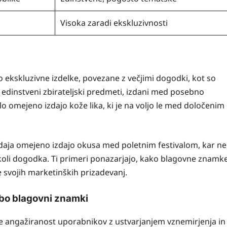
Visoka zaradi ekskluzivnosti
 ekskluzivne izdelke, povezane z večjimi dogodki, kot so
edinstveni zbirateljski predmeti, izdani med posebno
lo omejeno izdajo kože lika, ki je na voljo le med določenim
izdaja omejeno izdajo okusa med poletnim festivalom, kar ne
okoli dogodka. Ti primeri ponazarjajo, kako blagovne znamk
e svojih marketinških prizadevanj.
obo blagovni znamki
 angažiranost uporabnikov z ustvarjanjem vznemirjenja in