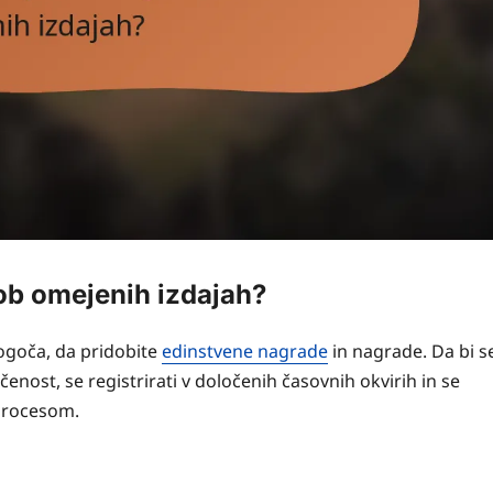
ob omejenih izdajah?
ogoča, da pridobite
edinstvene nagrade
in nagrade. Da bi s
čenost, se registrirati v določenih časovnih okvirih in se
 procesom.